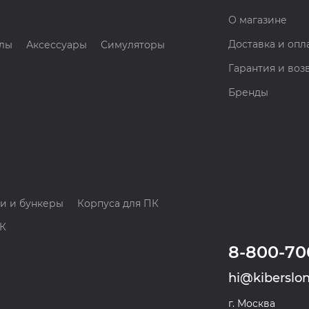
О магазине
Доставка и опл
лы
Аксессуары
Симуляторы
Гарантия и воз
Бренды
и и бункеры
Корпуса для ПК
ПК
8-800-70
hi@kiberslon
г. Москва