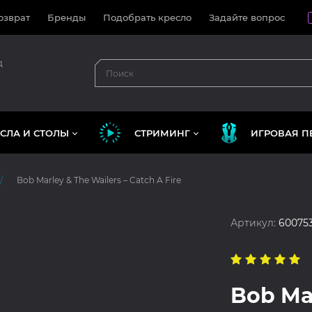
озврат
Бренды
Подобрать кресло
Задайте вопрос
д
СЛА И СТОЛЫ
СТРИМИНГ
ИГРОВАЯ П
Bob Marley & The Wailers – Catch A Fire
Артикул:
60075
Bob Mar