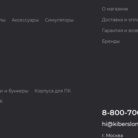
О магазине
Доставка и опл
лы
Аксессуары
Симуляторы
Гарантия и воз
Бренды
и и бункеры
Корпуса для ПК
ПК
8-800-70
hi@kiberslon
г. Москва