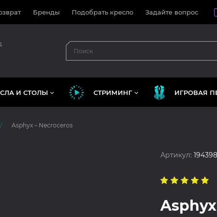
озврат
Бренды
Подобрать кресло
Задайте вопрос
д
СЛА И СТОЛЫ
СТРИМИНГ
ИГРОВАЯ П
Asphyx – Necroceros
Артикул:
194398
Asphyx