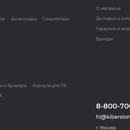
О магазине
Доставка и опл
лы
Аксессуары
Симуляторы
Гарантия и воз
Бренды
и и бункеры
Корпуса для ПК
ПК
8-800-70
hi@kiberslon
г. Москва