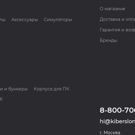
О магазине
Доставка и опл
лы
Аксессуары
Симуляторы
Гарантия и воз
Бренды
и и бункеры
Корпуса для ПК
ПК
8-800-70
hi@kiberslon
г. Москва