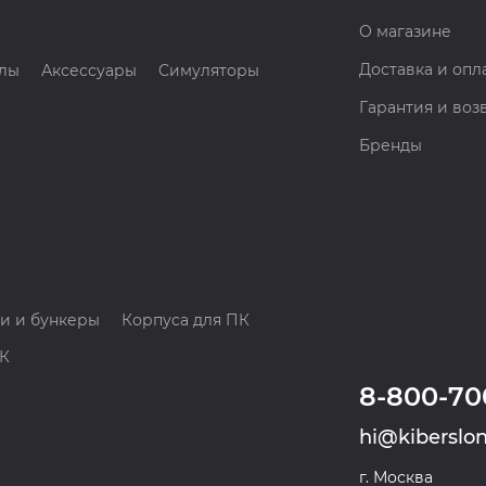
О магазине
Доставка и опл
лы
Аксессуары
Симуляторы
Гарантия и воз
Бренды
и и бункеры
Корпуса для ПК
ПК
8-800-70
hi@kiberslon
г. Москва