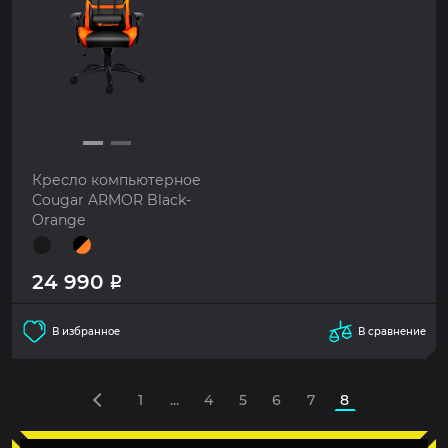
Кресло компьютерное
Cougar ARMOR Black-
Orange
24 990
Р
В избранное
В сравнение
1
...
4
5
6
7
8