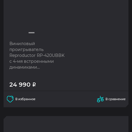
Виниловый
проигрыватель
Reproductor RP-420UBBK
с 4-мя встроенными
динамиками...
24 990
Р
В избранное
В сравнение