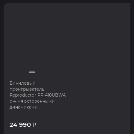
Виниловый
проигрыватель
Reproductor RP-410UBWA
с 4-мя встроенными
динамиками...
24 990
Р