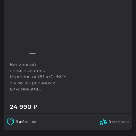
Виниловый
проигрыватель
Reproductor RP-430UBGY
с 4-мя встроенными
динамиками...
24 990
Р
В избранное
В сравнение